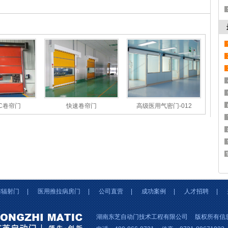
C卷帘门
快速卷帘门
高级医用气密门-012
防辐射门
|
医用推拉病房门
|
公司直营
|
成功案例
|
人才招聘
|
湖南东芝自动门技术工程有限公司
版权所有信