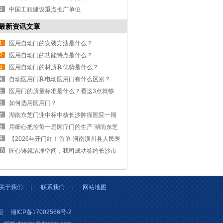
中国工程建设重点推广单位
最新资讯文章
医用自动门的安装方法是什么？
医用自动门的功能特点是什么？
医用自动门的材质和优势是什么？
自动医用门和电动医用门有什么区别？
医用门的质量标准是什么？看这3点就够
了。
如何选用医用门？
湖南东芝门业中标中核长沙肿瘤医院一期
医用门工程 2500 樘医用钢制门即将进场
用细心把控每一扇医疗门的生产 湖南东芝
门业&省人民医院医技综合楼医疗门项目第
【2026年开门红！首单-河南潢川县人民医
三批交付
院8000㎡洁净医疗门成功签订】
匠心铸就洁净空间，我司成功签约长沙市
中医院净化工程项目
关于我们
|
联系我们
|
网站地图
息
湘ICP备17002566号-2