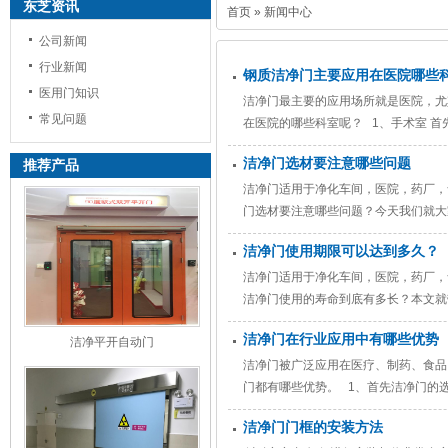
东芝资讯
首页
»
新闻中心
公司新闻
行业新闻
钢质洁净门主要应用在医院哪些
医用门知识
洁净门最主要的应用场所就是医院，尤
常见问题
在医院的哪些科室呢？ 1、手术室 
质洁净门的需求是非常大的，就拿普通
洁净门选材要注意哪些问题
推荐产品
的隔离必须要用到钢质洁
洁净门适用于净化车间，医院，药厂，
门选材要注意哪些问题？今天我们就大
要考虑门板的光滑性，门窗对缝齐整、
洁净门使用期限可以达到多久？
净门药
洁净门适用于净化车间，医院，药厂，
洁净门使用的寿命到底有多长？本文就
净门的制造要符合它的使用环境，相对
洁净门在行业应用中有哪些优势
洁净平开自动门
高。所以，一般情况下洁净门的使
洁净门被广泛应用在医疗、制药、食品
门都有哪些优势。 1、首先洁净门的
用那些粗糙和颜色单一材质的门现在已
洁净门门框的安装方法
鲜艳、强度高、易加工等特点。