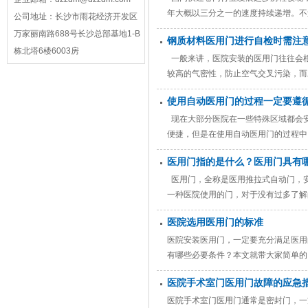
年大概以三分之一的速度持续递增。不
公司地址：
长沙市雨花经济开发区
的意义在哪里？本文就为大家探索一下
万家丽南路688号长沙总部基地1-B
钢质材料医用门进行自检时需注
栋北塔6楼6003房
一般来讲，医院安装的医用门往往会
较高的气密性，防止空气交叉污染，而
比较适用于易起火的区域，因为它具有
使用自动医用门的过程一定要遵
处。 &nbs
现在大部分医院在一些特殊区域都会
便捷，但是在使用自动医用门的过程中
要在医用门快关闭时或医用门关闭时强
医用门指的是什么？医用门具有
医用门，全称是医用推拉式自动门，
一种医院使用的门，对于没有过多了解
再局限于限制人们进出，在医疗过程中
医院选用医用门的标准
医院安装医用门，一定要充分满足医用
有哪些必要条件？本文就带大家简单的
须隔离噪声、辐射源、气体流动性等，
医院手术室门医用门故障的应急
摸显示屏手
医院手术室门医用门通常是密封门，一