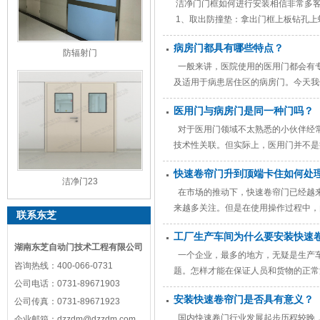
洁净门门框如何进行安装相信非常多
1、取出防撞垫：拿出门框上板钻孔上
与上门框板成90°角。 2、把洁净
病房门都具有哪些特点？
防辐射门
一般来讲，医院使用的医用门都会有
及适用于病患居住区的病房门。今天我
特性 医院每天的清洁工作对病房门而
医用门与病房门是同一种门吗？
对于医用门领域不太熟悉的小伙伴经
技术性关联。但实际上，医用门并不是
定差别的。医用门的含括范围更广，包
快速卷帘门升到顶端卡住如何处
洁净门23
在市场的推动下，快速卷帘门已经越
来越多关注。但是在使用操作过程中，
联系东芝
门升到顶端后被卡住的处理方法，希望
工厂生产车间为什么要安装快速
帘门升到顶端后
湖南东芝自动门技术工程有限公司
一个企业，最多的地方，无疑是生产
咨询热线：
400-066-0731
题。怎样才能在保证人员和货物的正常
公司电话：
0731-89671903
发，快速卷帘门应运而生。 快速卷帘
安装快速卷帘门是否具有意义？
公司传真：
0731-89671923
备的最佳效果，
国内快速卷门行业发展起步历程较晚
企业邮箱：
dzzdm@dzzdm.com