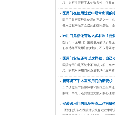
境，为医生开展手术创造条件。但是在
障呢？ 1、医院手术室自动门运行的
医用门在使用过程中经常出现的
烁开门信号，导致门体常开不关
医用门是医院经常使用的产品之一，也
使用过程中经常会遇到那些问题呢，遇
高，在进出过程中，难免会磕碰到门扇
医用门竟然还有这么多材质？赶快
&nb
医疗门（医用门）主要使用的场所是医
们在选择医院用门的时候，不仅需要考
属材料 在各种工程材料，最广泛使用
医用门安装还可以这样做，自己
满足不同的功能和使用的抗
医院专用门是医院中不可缺少的门类产
境，医院对医用门的质量要求也在不断
定、方便以及性能高等特点。您了解厂
新环境下手术室医用门的新要求
械、红外三种保护装置，确保使用可
为了适应当下经济环境和医疗卫生事业
的唯一手段，还要通过为病人的心理需
手术室医用门因运而生。 新的建筑装
安装医用门的现场检查工作有哪
建筑设计上强调时间观念，流程简洁，
医院门安装在医院建设装修过程中举