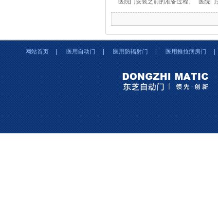
医院门安装之前的准备过程。 医院门
准规定，附件应齐全；并确保门洞口符
网站首页
|
医用自动门
|
医用防辐射门
|
医用推拉病房门
|