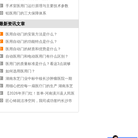
手术室医用门运行原理与主要技术参数
铅医用门的三大保障体系
最新资讯文章
医用自动门的安装方法是什么？
医用自动门的功能特点是什么？
医用自动门的材质和优势是什么？
自动医用门和电动医用门有什么区别？
医用门的质量标准是什么？看这3点就够
了。
如何选用医用门？
湖南东芝门业中标中核长沙肿瘤医院一期
医用门工程 2500 樘医用钢制门即将进场
用细心把控每一扇医疗门的生产 湖南东芝
门业&省人民医院医技综合楼医疗门项目第
【2026年开门红！首单-河南潢川县人民医
三批交付
院8000㎡洁净医疗门成功签订】
匠心铸就洁净空间，我司成功签约长沙市
中医院净化工程项目