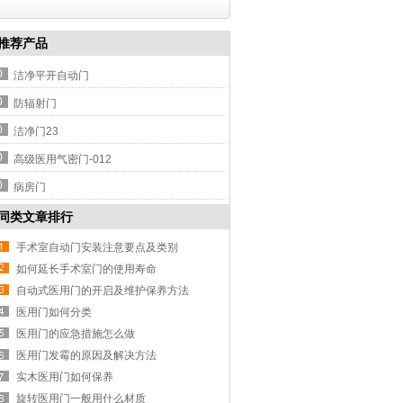
推荐产品
0
洁净平开自动门
0
防辐射门
0
洁净门23
0
高级医用气密门-012
0
病房门
同类文章排行
手术室自动门安装注意要点及类别
如何延长手术室门的使用寿命
自动式医用门的开启及维护保养方法
医用门如何分类
医用门的应急措施怎么做
医用门发霉的原因及解决方法
实木医用门如何保养
旋转医用门一般用什么材质