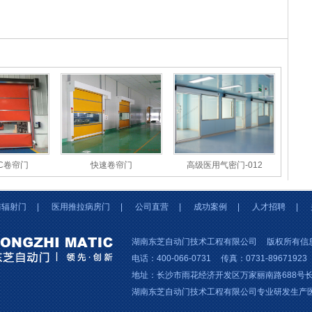
C卷帘门
快速卷帘门
高级医用气密门-012
防辐射门
|
医用推拉病房门
|
公司直营
|
成功案例
|
人才招聘
|
湖南东芝自动门技术工程有限公司
版权所有信
电话：400-066-0731
传真：0731-89671923
地址：长沙市雨花经济开发区万家丽南路688号长沙
湖南东芝自动门技术工程有限公司专业研发生产