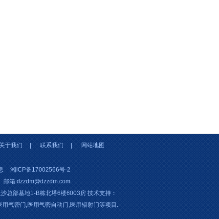
关于我们
|
联系我们
|
网站地图
息
湘ICP备17002566号-2
邮箱:dzzdm@dzzdm.com
总部基地1-B栋北塔6楼6003房 技术支持：
医用气密门
,
医用气密自动门
,
医用辐射门
等项目.