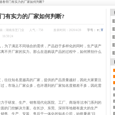
快速卷帘门有实力的厂家如何判断?
门有实力的厂家如何判断?
T
辑：湖南东芝门业
人气：
758
发表时间：2020/4/28
字号：
|
T
16:59:24
为了满足不同场合的需求，产品趋于多样化的同时，生产该产
劣离不开厂家的实力。那么在选购该产品的过程中，如何辨别什么
往往知名度越高的厂家，提供的产品质量越好，因此大家要注
不过，市场上厂家众多，也许遇到的厂家知名度都差不多，因此需
致力于研发、生产、销售现代化医院、工厂、商场等洁净门系列的
全面的门控解决方案。在长沙、东莞、深圳等地都有庞大的生产
销售、生产、安装、售后于一体化的知名公司，始终秉承“日