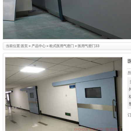
当前位置:
首页
»
产品中心
»
欧式医用气密门
» 医用气密门33