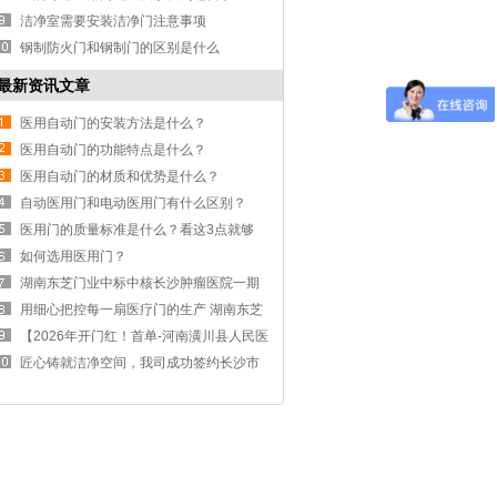
洁净室需要安装洁净门注意事项
钢制防火门和钢制门的区别是什么
最新资讯文章
医用自动门的安装方法是什么？
医用自动门的功能特点是什么？
医用自动门的材质和优势是什么？
自动医用门和电动医用门有什么区别？
医用门的质量标准是什么？看这3点就够
了。
如何选用医用门？
湖南东芝门业中标中核长沙肿瘤医院一期
医用门工程 2500 樘医用钢制门即将进场
用细心把控每一扇医疗门的生产 湖南东芝
门业&省人民医院医技综合楼医疗门项目第
【2026年开门红！首单-河南潢川县人民医
三批交付
院8000㎡洁净医疗门成功签订】
匠心铸就洁净空间，我司成功签约长沙市
中医院净化工程项目