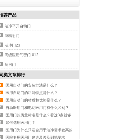
推荐产品
0
洁净平开自动门
0
防辐射门
0
洁净门23
0
高级医用气密门-012
0
病房门
同类文章排行
医用自动门的安装方法是什么？
医用自动门的功能特点是什么？
医用自动门的材质和优势是什么？
自动医用门和电动医用门有什么区别？
医用门的质量标准是什么？看这3点就够
了。
如何选用医用门？
医用门为什么只适合用于洁净需求较高的
场所
医院专用医用门建造及涉及到地要求