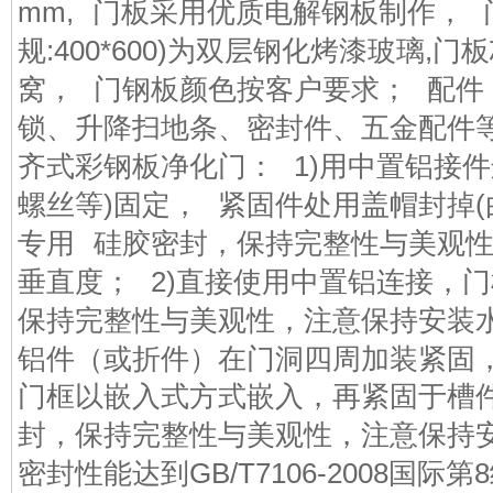
mm,
门板采用优质电解钢板制作，
规
:400*600)
为双层钢化烤漆玻璃
,
门板
窝，
门钢板颜色按客户要求；
配件
锁、升降扫地条、密封件、五金配件
齐式彩钢板净化门：
1)
用中置铝接件
螺丝等
)
固定，
紧固件处用盖帽封掉
(
专用
硅胶密封，保持完整性与美观
垂直度；
2)
直接使用中置铝连接，门
保持完整性与美观性，注意保持安装
铝件（或折件）在门洞四周加装紧固
门框以嵌入式方式嵌入，再紧固于槽
封，保持完整性与美观性，注意保持
密封性能达到
GB/T7106-2008
国际第
8