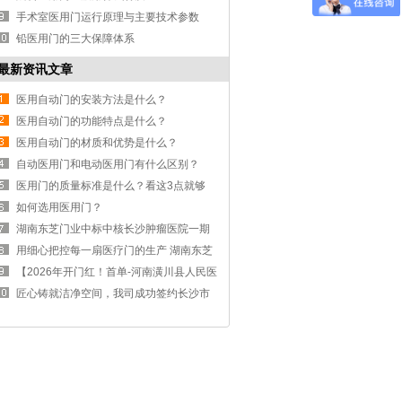
手术室医用门运行原理与主要技术参数
铅医用门的三大保障体系
最新资讯文章
医用自动门的安装方法是什么？
医用自动门的功能特点是什么？
医用自动门的材质和优势是什么？
自动医用门和电动医用门有什么区别？
医用门的质量标准是什么？看这3点就够
了。
如何选用医用门？
湖南东芝门业中标中核长沙肿瘤医院一期
医用门工程 2500 樘医用钢制门即将进场
用细心把控每一扇医疗门的生产 湖南东芝
门业&省人民医院医技综合楼医疗门项目第
【2026年开门红！首单-河南潢川县人民医
三批交付
院8000㎡洁净医疗门成功签订】
匠心铸就洁净空间，我司成功签约长沙市
中医院净化工程项目