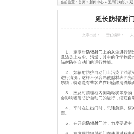
当前位置：
首页
»
新闻中心
»
医用门知识
» 
延长防辐射
文章出处：
责任编辑：
人
1 、定期对
防辐射门
上的灰尘进行清
旦沾染上灰尘、污垢，其中的化学物质
辐射防护自动门的运行性能。
2 、如辐射防护自动门上污染了油渍
进行清洗，这样不仅容易使型材表面光
锈蚀，特别是有些客户在用硫酸清洗墙
3 、应及时清理框内侧颗粒状等杂物
会影响辐射防护自动门的运行，缩短自
4 、平时在进出门时，忌讳急躁、横
面。
5 、在开启
防辐射门
时，力度要适中
6 、在发现防辐射铅门在使用过程中