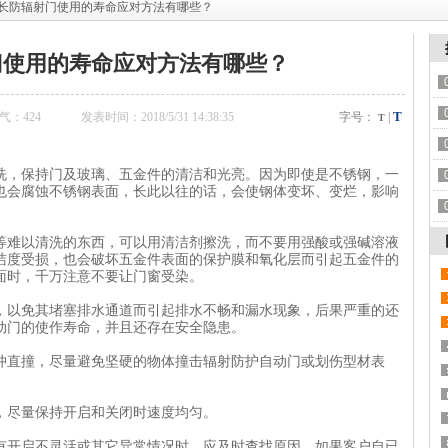
延长防辐射门使用的寿命应对方法有哪些？
门使用的寿命应对方法有哪些？
T
气：
424
发表时间：2018/5/31 14:38:35
字号：
|
T
洗，保持门及玻璃、五金件的清洁和光亮。因为即使是不锈钢，一
也会腐蚀不锈钢表面，长此以往的话，会使钢体变坏、变烂，影响
等难以清洗的东西，可以用清洁剂擦洗，而不要用强酸或强碱溶液
洁度受损，也会破坏五金件表面的保护膜和氧化层而引起五金件的
面时，千万注意不要让门窗受染。
，以免其堵塞排水通道而引起排水不畅和漏水现象，后果严重的还
动门的使作寿命，并且还存在安全隐患。
冲直撞，尽量避免坚硬的物体撞击辐射防护自动门或划伤型材表
，尽量保持开启和关闭时速度均匀。
有开启不灵活或其它异常情况时，应及时查找原因，如果客户自已