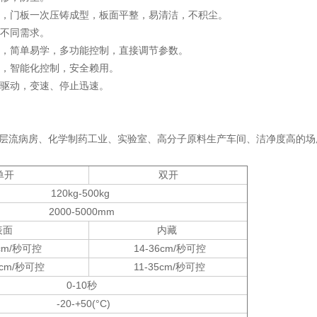
性，门板一次压铸成型，板面平整，易清洁，不积尘。
应不同需求。
修，简单易学，多功能控制，直接调节参数。
稳，智能化控制，安全赖用。
频驱动，变速、停止迅速。
、层流病房、化学制药工业、实验室、高分子原料生产车间、洁净度高的场
单开
双开
120kg-500kg
2000-5000mm
表面
内藏
2cm/秒可控
14-36cm/秒可控
1cm/秒可控
11-35cm/秒可控
0-10秒
-20-+50(°C)