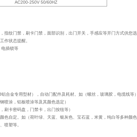
AC200-250V 50/60HZ
关，指纹门禁，刷卡门禁，面部识别，出门开关，手感应等开门方式供您
，工作状态提醒。
，电插锁等
6063铝合金专用型材），自动门配件及耗材。如（螺丝，玻璃胶，电缆线等
彩钢喷涂，铝板喷涂等及其颜色选定）
关，刷卡密码盘，门禁卡，出门按纽等）
，颜色自定。如（荷叶绿、天蓝、银灰色、宝石蓝，米黄，纯白等多种颜
饰、喷塑等。