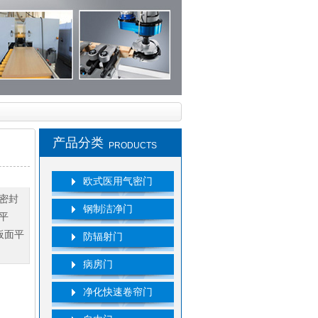
产品分类
PRODUCTS
欧式医用气密门
密封
钢制洁净门
平
板面平
防辐射门
病房门
净化快速卷帘门