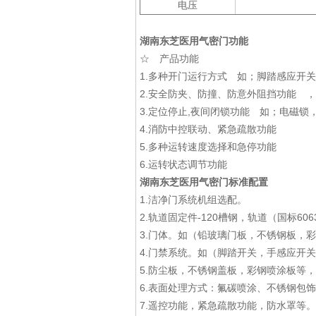
电压
湖南东芝医用气密门
功能
☆ 产品功能
1.多种开门运行方式 如；脚踏感应开
2.安全防夹、防撞、防意外阻挡功能 
3.定位停止,夜间闭锁功能 如；电磁锁
4.消防中控联动、紧急疏散功能
5.多种运转速度选择和急停功能
6.运转状态调节功能
湖南东芝医用气密门
标准配置
1.洁净门系统机组选配。
2.轨道固定件-120槽钢，轨道（国标
3.门体。如（铅玻璃门板，不锈钢板，
4.门禁系统。如（脚踏开关，手感应开
5.防尘板，不锈钢盖板，彩钢喷涂板等
6.表面处理方式：氟碳喷涂、不锈钢包
7.遥控功能，紧急疏散功能，防水罩等。